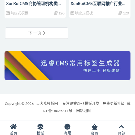
XunRuiCMS商协管理机构类网
XunRuiCMS互联网推广行业网
站源码
站源码
响应式模板
120
响应式模板
120
下一页
Copyright © 2026
天客隆模板网
- 专注迅睿CMS模板开发，免费更新升级
冀
ICP备18035311号
网站地图
首页
模板
客服
会员
顶部