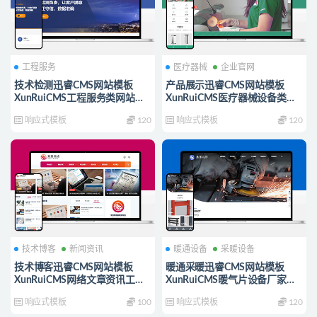
工程服务
医疗器械
企业官网
技术检测迅睿CMS网站模板
产品展示迅睿CMS网站模板
XunRuiCMS工程服务类网站源
XunRuiCMS医疗器械设备类网
码
站源码
响应式模板
120
响应式模板
120
技术博客
新闻资讯
暖通设备
采暖设备
技术博客迅睿CMS网站模板
暖通采暖迅睿CMS网站模板
XunRuiCMS网络文章资讯工作
XunRuiCMS暖气片设备厂家网
室源码
站源码
响应式模板
100
响应式模板
120