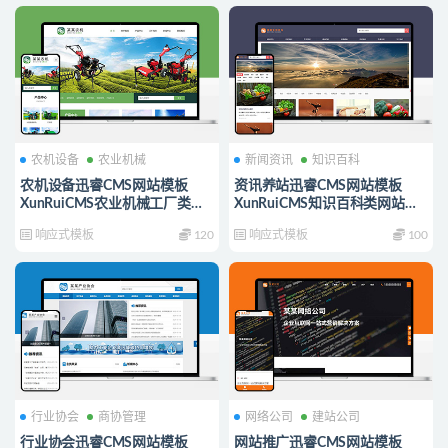
农机设备
农业机械
新闻资讯
知识百科
农机设备迅睿CMS网站模板
资讯养站迅睿CMS网站模板
XunRuiCMS农业机械工厂类网
XunRuiCMS知识百科类网站源
站源码
码
响应式模板
120
响应式模板
100
行业协会
商协管理
网络公司
建站公司
行业协会迅睿CMS网站模板
网站推广迅睿CMS网站模板