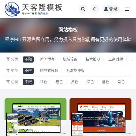
登录
网站模板
网站模板
程序MIT开源免费商用，努力投入只为你能拥有更好的使用体验
分类
不限
新闻博客
机械设备
技术检测
工商财税
政
类型
不限
响应式模板
标准型模板
色调
不限
红色
橙色
黄色
绿色
蓝色
紫色