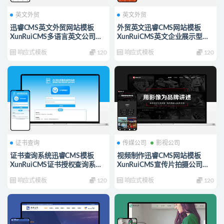
英文外贸
英文外贸
迅睿CMS英文外贸网站模板
外贸英文迅睿CMS网站模板
XunRuiCMS多语言英文公司模
XunRuiCMS英文企业展示型模
板源码
板源码
响应式模板
120
响应式模板
120
证书查询
传媒公司
影视公司
证书查询系统迅睿CMS模板
视频制作迅睿CMS网站模板
XunRuiCMS证书授权查询系统
XunRuiCMS宣传片拍摄公司网
源代码
站源码
响应式模板
120
响应式模板
120