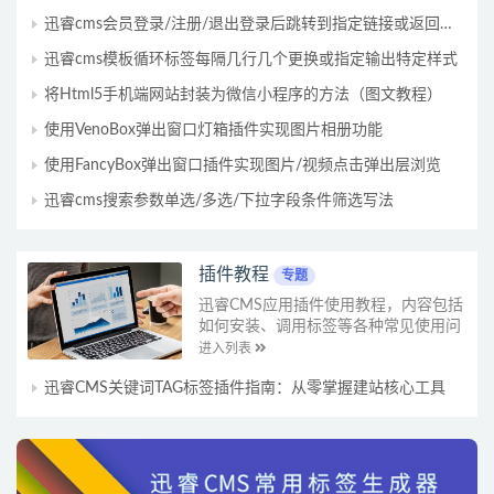
迅睿cms会员登录/注册/退出登录后跳转到指定链接或返回当前页面
迅睿cms模板循环标签每隔几行几个更换或指定输出特定样式
将Html5手机端网站封装为微信小程序的方法（图文教程）
使用VenoBox弹出窗口灯箱插件实现图片相册功能
使用FancyBox弹出窗口插件实现图片/视频点击弹出层浏览
迅睿cms搜索参数单选/多选/下拉字段条件筛选写法
插件教程
专题
迅睿CMS应用插件使用教程，内容包括
如何安装、调用标签等各种常见使用问
题。
进入列表
迅睿CMS关键词TAG标签插件指南：从零掌握建站核心工具