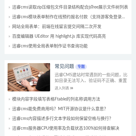
迅睿cms读取zip压缩包文件目录结构配合jsTree展示文件树列表
迅睿cms模块表单制作在线预约报名付款（支持游客免登录支付）
网站全局表单：前端在线留言提交间隔二次开发
百度编辑器 UEditor 用 highlight.js 库实现代码高亮
迅睿cms使用全局表单制作证书查询功能
常见问题
专题
迅睿CMS建站时常遇到的一些问题，比
如目录无法写入、验证码不正确、重置
后台密码、关闭https访问、404页面设
进入列表
置、网站打不开、后台...
模块内容字段填写表格Ftable的列名称调用方法
迅睿cms能免费商用吗？MIT开源协议是什么意思？
迅睿cms内容描述多行文本字段如何保留空格与换行？
迅睿cms服务器CPU使用率及负载状态100%如何排查解决