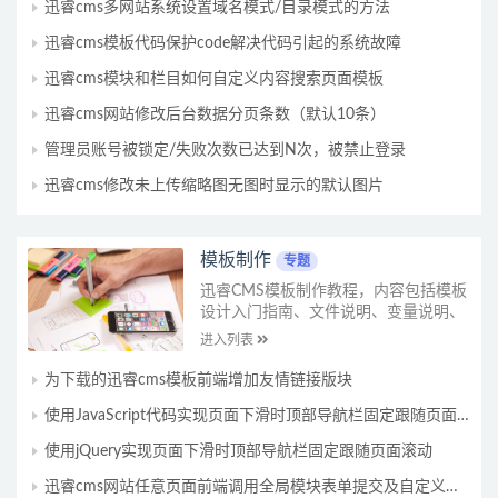
迅睿cms多网站系统设置域名模式/目录模式的方法
迅睿cms模板代码保护code解决代码引起的系统故障
迅睿cms模块和栏目如何自定义内容搜索页面模板
迅睿cms网站修改后台数据分页条数（默认10条）
管理员账号被锁定/失败次数已达到N次，被禁止登录
迅睿cms修改未上传缩略图无图时显示的默认图片
模板制作
专题
迅睿CMS模板制作教程，内容包括模板
设计入门指南、文件说明、变量说明、
引用语法、函数介绍、调用标签、字段
进入列表
说明、内容搜索、模板制作技巧...
为下载的迅睿cms模板前端增加友情链接版块
使用JavaScript代码实现页面下滑时顶部导航栏固定跟随页面滚动
使用jQuery实现页面下滑时顶部导航栏固定跟随页面滚动
迅睿cms网站任意页面前端调用全局模块表单提交及自定义样式方法